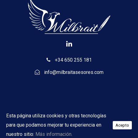
+34 650 255 181
info@milbraitasesores.com
Esta página utiliza cookies y otras tecnologías
Aviso legal
Política de privacidad
Cookies
Diseño
para que podamos mejorar tu experiencia en
Acepto
web
nuestro sitio:
Más información.